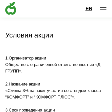
EN
Условия акции
1.Организатор акции
Общество с ограниченной ответственностью «Д-
ГРУПП».
2.Название акции
«Скидка 3% на пакет участия со стендом класса
“КОМФОРТ” и “КОМФОРТ ПЛЮС”».
3.Срок проведения акции
Акция действует в период с 20 мая 2026 года по 31
июля 2026 года включительно.
4.Участники акции
В акции могут принимать участие юридические
лица и индивидуальные предприниматели,
оформившие заявку на участие в период действия