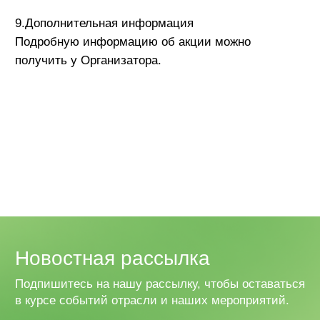
Контакты
+7 938 413 18 33
fruittrade.expo@gmail.com
dgroup.dg2022@gmail.com
ВКК «Экспоград Юг»,
Конгрессная ул., 1, Краснодар
Организаторы